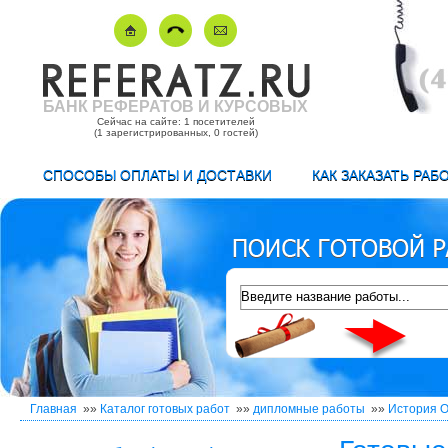
БАНК РЕФЕРАТОВ И КУРСОВЫХ
Сейчас на сайте: 1 посетителей
(1 зарегистрированных, 0 гостей)
СПОСОБЫ ОПЛАТЫ И ДОСТАВКИ
КАК ЗАКАЗАТЬ РАБ
Главная
»»
Каталог готовых работ
»»
дипломные работы
»»
История О