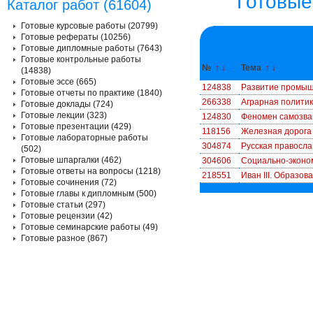
Готовые
Каталог работ (61604)
Готовые курсовые работы (20799)
Готовые рефераты (10256)
Готовые дипломные работы (7643)
Готовые контрольные работы
№
↑
↓
Тема
↑
↓
(14838)
Готовые эссе (665)
124838
Развитие промышл
Готовые отчеты по практике (1840)
266338
Аграрная политик
Готовые доклады (724)
Готовые лекции (323)
124830
Феномен самозванч
Готовые презентации (429)
118156
Железная дорога 
Готовые лабораторные работы
304874
Русская правосла
(502)
Готовые шпаргалки (462)
304606
Социально-эконом
Готовые ответы на вопросы (1218)
218551
Иван III. Образов
Готовые сочинения (72)
Готовые главы к дипломным (500)
Готовые статьи (297)
Готовые рецензии (42)
Готовые семинарские работы (49)
Готовые разное (867)