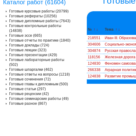
Готовые
Каталог работ (61604)
Готовые курсовые работы (20799)
Готовые рефераты (10256)
Готовые дипломные работы (7643)
Готовые контрольные работы
№
↑
↓
Тема
↑
↓
(14838)
Готовые эссе (665)
218551
Иван III. Образов
Готовые отчеты по практике (1840)
304606
Социально-эконом
Готовые доклады (724)
Готовые лекции (323)
304874
Русская правосла
Готовые презентации (429)
118156
Железная дорога 
Готовые лабораторные работы
124830
Феномен самозванч
(502)
Готовые шпаргалки (462)
266338
Аграрная политик
Готовые ответы на вопросы (1218)
124838
Развитие промышл
Готовые сочинения (72)
Готовые главы к дипломным (500)
Готовые статьи (297)
Готовые рецензии (42)
Готовые семинарские работы (49)
Готовые разное (867)