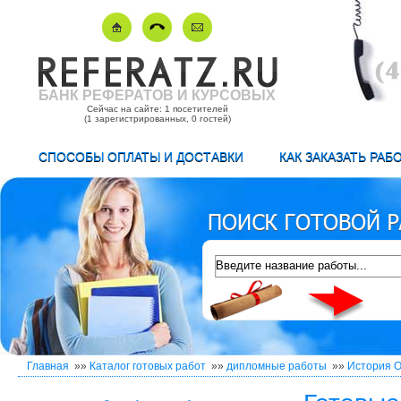
БАНК РЕФЕРАТОВ И КУРСОВЫХ
Сейчас на сайте: 1 посетителей
(1 зарегистрированных, 0 гостей)
СПОСОБЫ ОПЛАТЫ И ДОСТАВКИ
КАК ЗАКАЗАТЬ РАБ
Главная
»»
Каталог готовых работ
»»
дипломные работы
»»
История О