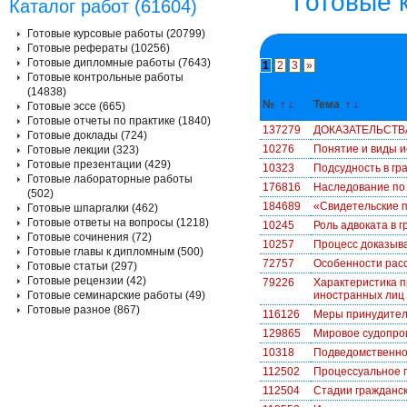
Готовые 
Каталог работ (61604)
Готовые курсовые работы (20799)
Готовые рефераты (10256)
Готовые дипломные работы (7643)
1
2
3
»
Готовые контрольные работы
(14838)
№
↑
↓
Тема
↑
↓
Готовые эссе (665)
Готовые отчеты по практике (1840)
137279
ДОКАЗАТЕЛЬСТВ
Готовые доклады (724)
10276
Понятие и виды и
Готовые лекции (323)
Готовые презентации (429)
10323
Подсудность в гр
Готовые лабораторные работы
176816
Наследование по
(502)
184689
«Свидетельские п
Готовые шпаргалки (462)
Готовые ответы на вопросы (1218)
10245
Роль адвоката в 
Готовые сочинения (72)
10257
Процесс доказыва
Готовые главы к дипломным (500)
72757
Особенности рас
Готовые статьи (297)
Готовые рецензии (42)
79226
Характеристика п
Готовые семинарские работы (49)
иностранных лиц 
Готовые разное (867)
116126
Меры принудител
129865
Мировое судопро
10318
Подведомственнос
112502
Процессуальное 
112504
Стадии гражданск