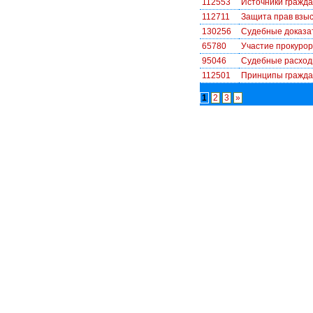
112553
Источники гражда
112711
Защита прав взыс
130256
Судебные доказат
65780
Участие прокурор
95046
Судебные расхо
112501
Принципы гражда
1
2
3
»