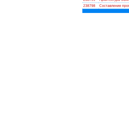
238798
Cоставление про