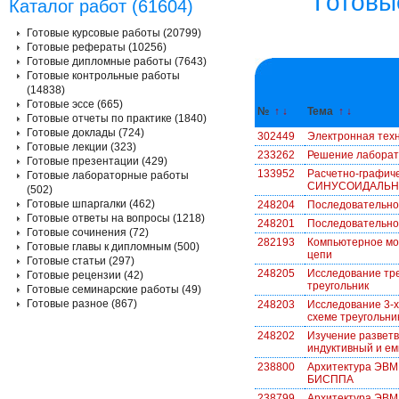
Готовы
Каталог работ (61604)
Готовые курсовые работы (20799)
Готовые рефераты (10256)
Готовые дипломные работы (7643)
Готовые контрольные работы
(14838)
Готовые эссе (665)
№
↑
↓
Тема
↑
↓
Готовые отчеты по практике (1840)
Готовые доклады (724)
302449
Электронная тех
Готовые лекции (323)
233262
Решение лаборато
Готовые презентации (429)
133952
Расчетно-графич
Готовые лабораторные работы
СИНУСОИДАЛЬН
(502)
Готовые шпаргалки (462)
248204
Последовательно
Готовые ответы на вопросы (1218)
248201
Последовательное
Готовые сочинения (72)
282193
Компьютерное мо
Готовые главы к дипломным (500)
цепи
Готовые статьи (297)
248205
Исследование тр
Готовые рецензии (42)
треугольник
Готовые семинарские работы (49)
Готовые разное (867)
248203
Исследование 3-х
схеме треугольни
248202
Изучение разветв
индуктивный и е
238800
Архитектура ЭВМ.
БИСППА
238799
Архитектура ЭВМ.