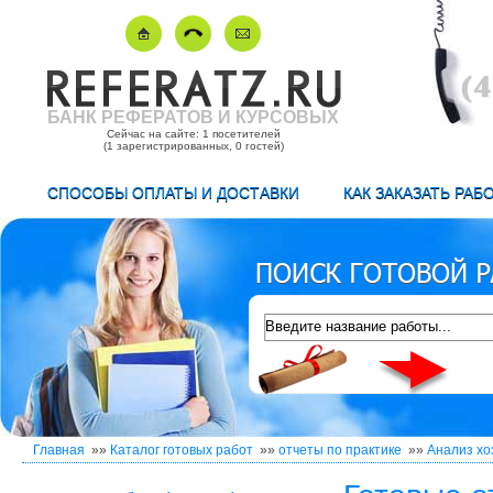
БАНК РЕФЕРАТОВ И КУРСОВЫХ
Сейчас на сайте: 1 посетителей
(1 зарегистрированных, 0 гостей)
СПОСОБЫ ОПЛАТЫ И ДОСТАВКИ
КАК ЗАКАЗАТЬ РАБ
Главная
»»
Каталог готовых работ
»»
отчеты по практике
»»
Анализ хо