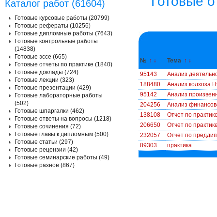
Готовые о
Каталог работ (61604)
Готовые курсовые работы (20799)
Готовые рефераты (10256)
Готовые дипломные работы (7643)
Готовые контрольные работы
(14838)
Готовые эссе (665)
№
↑
↓
Тема
↑
↓
Готовые отчеты по практике (1840)
Готовые доклады (724)
95143
Анализ деятельн
Готовые лекции (323)
188480
Анализ колхоза Н
Готовые презентации (429)
95142
Анализ произвен
Готовые лабораторные работы
(502)
204256
Анализ финансов
Готовые шпаргалки (462)
138108
Отчет по практик
Готовые ответы на вопросы (1218)
206650
Отчет по практик
Готовые сочинения (72)
Готовые главы к дипломным (500)
232057
Отчет по преддип
Готовые статьи (297)
89303
практика
Готовые рецензии (42)
Готовые семинарские работы (49)
Готовые разное (867)