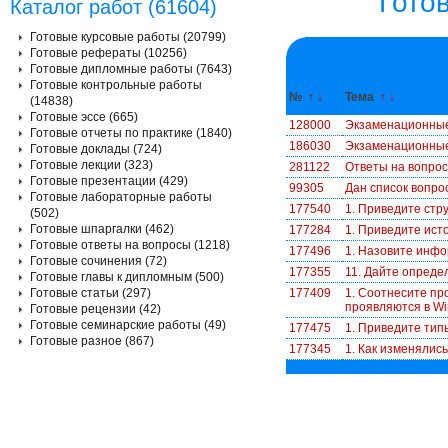
Гото
Каталог работ (61604)
Готовые курсовые работы (20799)
Готовые рефераты (10256)
Готовые дипломные работы (7643)
Готовые контрольные работы
№
↑
↓
Тема
↑
↓
(14838)
Готовые эссе (665)
128000
Экзаменационные
Готовые отчеты по практике (1840)
186030
Экзаменационные
Готовые доклады (724)
Готовые лекции (323)
281122
Ответы на вопро
Готовые презентации (429)
99305
Дан список вопро
Готовые лабораторные работы
177540
1. Приведите стр
(502)
Готовые шпаргалки (462)
177284
1. Приведите ист
Готовые ответы на вопросы (1218)
177496
1. Назовите инфо
Готовые сочинения (72)
177355
11. Дайте опреде
Готовые главы к дипломным (500)
Готовые статьи (297)
177409
1. Соотнесите пр
проявляются в W
Готовые рецензии (42)
Готовые семинарские работы (49)
177475
1. Приведите типы
Готовые разное (867)
177345
1. Как изменялис