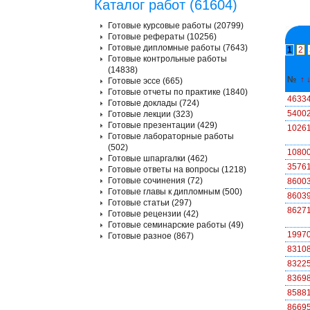
Каталог работ (61604)
Готовые курсовые работы (20799)
Готовые рефераты (10256)
Готовые дипломные работы (7643)
1
2
Готовые контрольные работы
(14838)
№
↑
Готовые эссе (665)
Готовые отчеты по практике (1840)
4633
Готовые доклады (724)
5400
Готовые лекции (323)
Готовые презентации (429)
1026
Готовые лабораторные работы
(502)
1080
Готовые шпаргалки (462)
3576
Готовые ответы на вопросы (1218)
Готовые сочинения (72)
8600
Готовые главы к дипломным (500)
8603
Готовые статьи (297)
8627
Готовые рецензии (42)
Готовые семинарские работы (49)
1997
Готовые разное (867)
8310
8322
8369
8588
8669