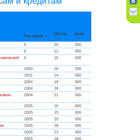
сам и кредитам
Объем
Цена
Год сдачи
↑
↓
↑
↓
↑
↓
0
20
300
0
22
350
номической
0
16
300
2000
26
300
2001
24
300
2004
18
300
2004
26
300
ловиях
2004
21
300
2005
16
300
2005
15
300
2005
20
300
ия
2005
28
300
2005
23
300
2005
18
300