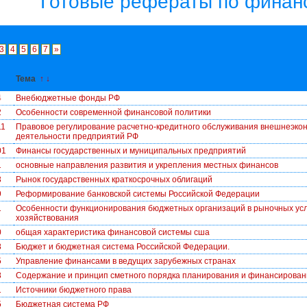
Готовые рефераты по финан
3
4
5
6
7
»
↓
Тема
↑
↓
4
Внебюджетные фонды РФ
2
Особенности современной финансовой политики
11
Правовое регулирование расчетно-кредитного обслуживания внешнеэко
деятельности предприятий РФ
01
Финансы государственных и муниципальных предприятий
1
основные направления развития и укрепления местных финансов
3
Рынок государственных краткосрочных облигаций
9
Реформирование банковской системы Российской Федерации
1
Особенности функционирования бюджетных организаций в рыночных ус
хозяйствования
0
общая характеристика финансовой системы сша
8
Бюджет и бюджетная система Российской Федерации.
5
Управление финансами в ведущих зарубежных странах
8
Содержание и принцип сметного порядка планирования и финансирован
1
Источники бюджетного права
5
Бюджетная система РФ