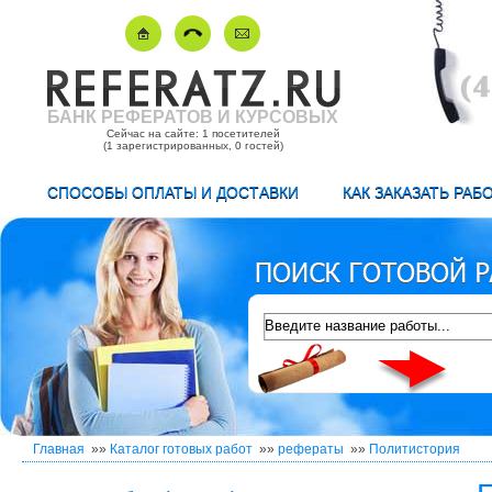
БАНК РЕФЕРАТОВ И КУРСОВЫХ
Сейчас на сайте: 1 посетителей
(1 зарегистрированных, 0 гостей)
СПОСОБЫ ОПЛАТЫ И ДОСТАВКИ
КАК ЗАКАЗАТЬ РАБ
Главная
»»
Каталог готовых работ
»»
рефераты
»»
Политистория