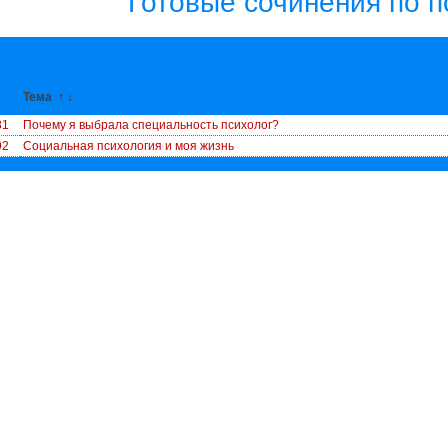
Готовые сочинения по п
↓
Тема
↑
↓
81
Почему я выбрала специальность психолог?
92
Социальная психология и моя жизнь