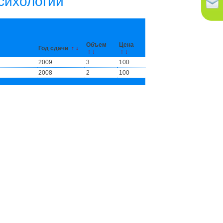
сихологии
Объем
Цена
Год сдачи
↑
↓
↑
↓
↑
↓
2009
3
100
2008
2
100