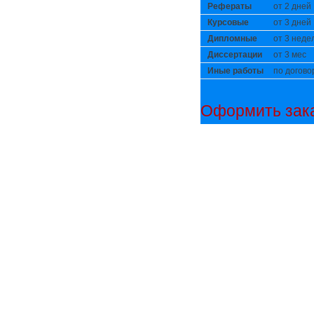
Рефераты
от 2 дней
Курсовые
от 3 дней
Дипломные
от 3 неде
Диссертации
от 3 мес
Иные работы
по догово
Оформить зака