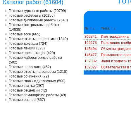
Гот
Каталог работ (61604)
Готовые курсовые работы (20799)
Готовые рефераты (10256)
Готовые дипломные работы (7643)
Готовые контрольные работы
№
↑
↓
Тема
↑
↓
(14838)
Готовые эссе (665)
305341
Имя гражданина
Готовые отчеты по практике (1840)
199273
Положение внебр
Готовые доклады (724)
Готовые лекции (323)
146494
Объекты граждан
Готовые презентации (429)
146477
Гражданское прав
Готовые лабораторные работы
132332
Залог и задаток 
(502)
Готовые шпаргалки (462)
132327
Обязательства в 
Готовые ответы на вопросы (1218)
Готовые сочинения (72)
Готовые главы к дипломным (500)
Готовые статьи (297)
Готовые рецензии (42)
Готовые семинарские работы (49)
Готовые разное (867)