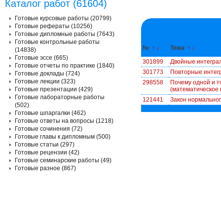
Каталог работ (61604)
Готовые курсовые работы (20799)
Готовые рефераты (10256)
Готовые дипломные работы (7643)
Готовые контрольные работы
№
↑
↓
Тема
↑
↓
(14838)
Готовые эссе (665)
301899
Двойные интегра
Готовые отчеты по практике (1840)
301773
Повторные интег
Готовые доклады (724)
Готовые лекции (323)
298558
Почему одной и т
Готовые презентации (429)
(математическое
Готовые лабораторные работы
121441
Закон нормальног
(502)
Готовые шпаргалки (462)
Готовые ответы на вопросы (1218)
Готовые сочинения (72)
Готовые главы к дипломным (500)
Готовые статьи (297)
Готовые рецензии (42)
Готовые семинарские работы (49)
Готовые разное (867)