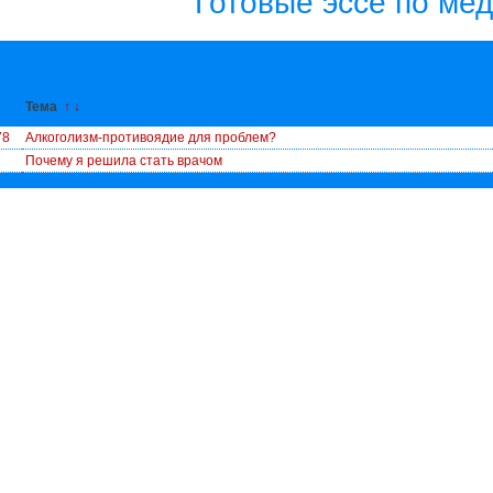
Готовые эссе по ме
↓
Тема
↑
↓
78
Алкоголизм-противоядие для проблем?
Почему я решила стать врачом