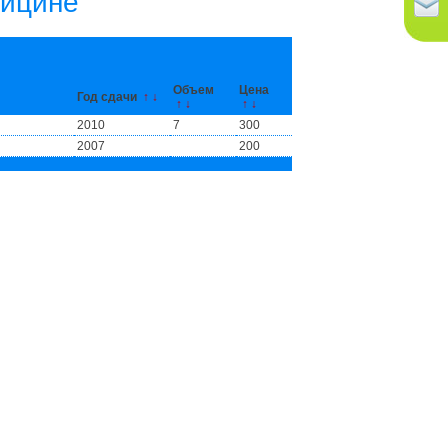
дицине
Объем
Цена
Год сдачи
↑
↓
↑
↓
↑
↓
2010
7
300
2007
200