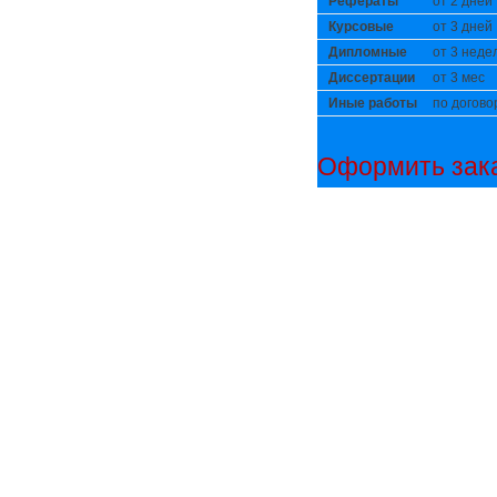
Рефераты
от 2 дней
Курсовые
от 3 дней
Дипломные
от 3 неде
Диссертации
от 3 мес
Иные работы
по догово
Оформить зака