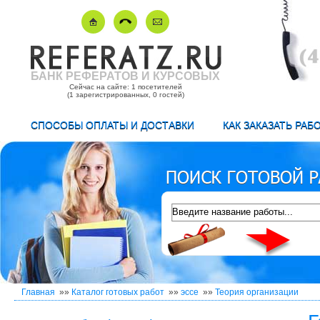
БАНК РЕФЕРАТОВ И КУРСОВЫХ
Сейчас на сайте: 1 посетителей
(1 зарегистрированных, 0 гостей)
СПОСОБЫ ОПЛАТЫ И ДОСТАВКИ
КАК ЗАКАЗАТЬ РАБ
Главная
»»
Каталог готовых работ
»»
эссе
»»
Теория организации