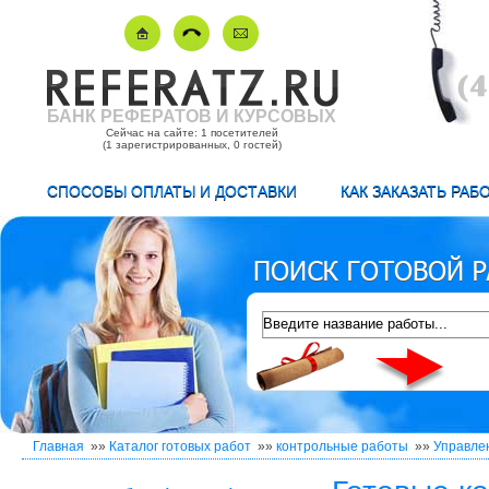
БАНК РЕФЕРАТОВ И КУРСОВЫХ
Сейчас на сайте: 1 посетителей
(1 зарегистрированных, 0 гостей)
СПОСОБЫ ОПЛАТЫ И ДОСТАВКИ
КАК ЗАКАЗАТЬ РАБ
Главная
»»
Каталог готовых работ
»»
контрольные работы
»»
Управле