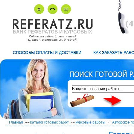
БАНК РЕФЕРАТОВ И КУРСОВЫХ
Сейчас на сайте: 1 посетителей
(1 зарегистрированных, 0 гостей)
СПОСОБЫ ОПЛАТЫ И ДОСТАВКИ
КАК ЗАКАЗАТЬ РАБ
Главная
»»
Каталог готовых работ
»»
курсовые работы
»»
Авторское п