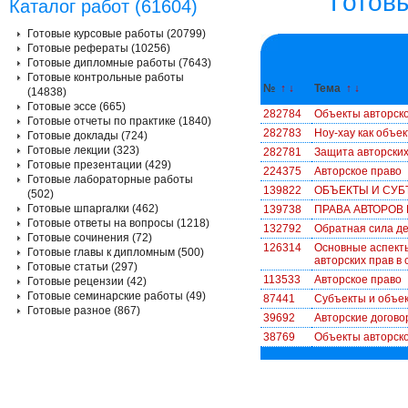
Готов
Каталог работ (61604)
Готовые курсовые работы (20799)
Готовые рефераты (10256)
Готовые дипломные работы (7643)
Готовые контрольные работы
№
↑
↓
Тема
↑
↓
(14838)
Готовые эссе (665)
282784
Объекты авторско
Готовые отчеты по практике (1840)
282783
Ноу-хау как объе
Готовые доклады (724)
Готовые лекции (323)
282781
Защита авторских
Готовые презентации (429)
224375
Авторское право
Готовые лабораторные работы
139822
ОБЪЕКТЫ И СУБ
(502)
Готовые шпаргалки (462)
139738
ПРАВА АВТОРОВ
Готовые ответы на вопросы (1218)
132792
Обратная сила де
Готовые сочинения (72)
126314
Основные аспект
Готовые главы к дипломным (500)
авторских прав в
Готовые статьи (297)
113533
Авторское право
Готовые рецензии (42)
Готовые семинарские работы (49)
87441
Субъекты и объек
Готовые разное (867)
39692
Авторские догов
38769
Объекты авторско