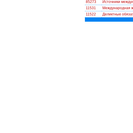
85273
Источники междун
11531
Международная ж
11522
Деликтные обяза