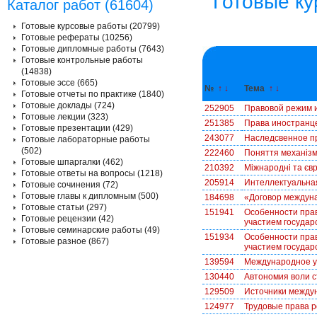
Готовые к
Каталог работ (61604)
Готовые курсовые работы (20799)
Готовые рефераты (10256)
Готовые дипломные работы (7643)
Готовые контрольные работы
(14838)
Готовые эссе (665)
№
↑
↓
Тема
↑
↓
Готовые отчеты по практике (1840)
Готовые доклады (724)
252905
Правовой режим 
Готовые лекции (323)
251385
Права иностранц
Готовые презентации (429)
243077
Наследсвенное п
Готовые лабораторные работы
(502)
222460
Поняття механізм
Готовые шпаргалки (462)
210392
Міжнародні та єв
Готовые ответы на вопросы (1218)
205914
Интеллектуальна
Готовые сочинения (72)
Готовые главы к дипломным (500)
184698
«Договор междун
Готовые статьи (297)
151941
Особенности прав
Готовые рецензии (42)
участием государ
Готовые семинарские работы (49)
151934
Особенности прав
Готовые разное (867)
участием государ
139594
Международное 
130440
Автономия воли с
129509
Источники междун
124977
Трудовые права р