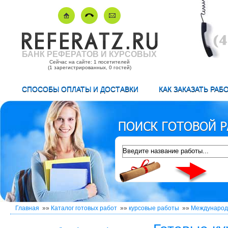
БАНК РЕФЕРАТОВ И КУРСОВЫХ
Сейчас на сайте: 1 посетителей
(1 зарегистрированных, 0 гостей)
СПОСОБЫ ОПЛАТЫ И ДОСТАВКИ
КАК ЗАКАЗАТЬ РАБ
Главная
»»
Каталог готовых работ
»»
курсовые работы
»»
Международ