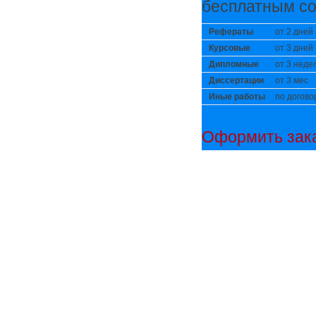
бесплатным со
Рефераты
от 2 дней
Курсовые
от 3 дней
Дипломные
от 3 неде
Диссертации
от 3 мес
Иные работы
по догово
Оформить зака