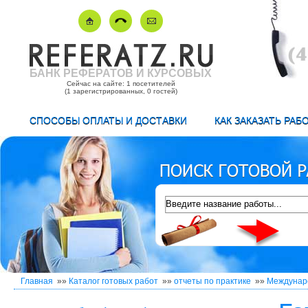
БАНК РЕФЕРАТОВ И КУРСОВЫХ
Сейчас на сайте: 1 посетителей
(1 зарегистрированных, 0 гостей)
СПОСОБЫ ОПЛАТЫ И ДОСТАВКИ
КАК ЗАКАЗАТЬ РАБ
Главная
»»
Каталог готовых работ
»»
отчеты по практике
»»
Междунар