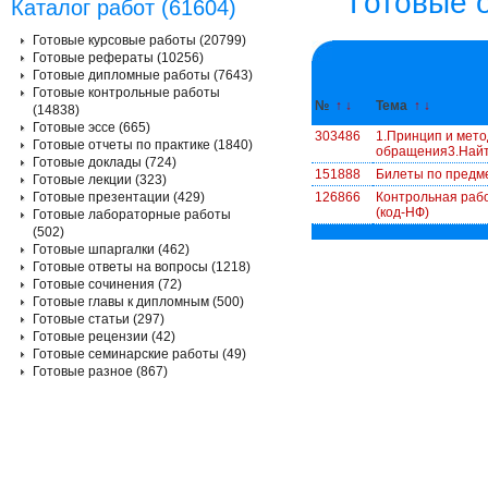
Готовые 
Каталог работ (61604)
Готовые курсовые работы (20799)
Готовые рефераты (10256)
Готовые дипломные работы (7643)
Готовые контрольные работы
№
↑
↓
Тема
↑
↓
(14838)
Готовые эссе (665)
303486
1.Принцип и мето
Готовые отчеты по практике (1840)
обращения3.Найт
Готовые доклады (724)
151888
Билеты по предме
Готовые лекции (323)
Готовые презентации (429)
126866
Контрольная раб
(код-НФ)
Готовые лабораторные работы
(502)
Готовые шпаргалки (462)
Готовые ответы на вопросы (1218)
Готовые сочинения (72)
Готовые главы к дипломным (500)
Готовые статьи (297)
Готовые рецензии (42)
Готовые семинарские работы (49)
Готовые разное (867)