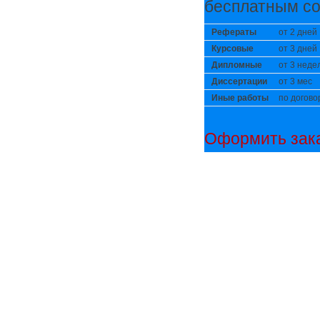
бесплатным со
Рефераты
от 2 дней
Курсовые
от 3 дней
Дипломные
от 3 неде
Диссертации
от 3 мес
Иные работы
по догово
Оформить зака