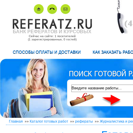
БАНК РЕФЕРАТОВ И КУРСОВЫХ
Сейчас на сайте: 1 посетителей
(1 зарегистрированных, 0 гостей)
СПОСОБЫ ОПЛАТЫ И ДОСТАВКИ
КАК ЗАКАЗАТЬ РАБ
Главная
»»
Каталог готовых работ
»»
рефераты
»»
Журналистика и ре