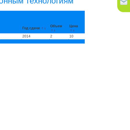
онным технологиям
Объем
Цена
Год сдачи
↑
↓
↑
↓
↑
↓
2014
2
10