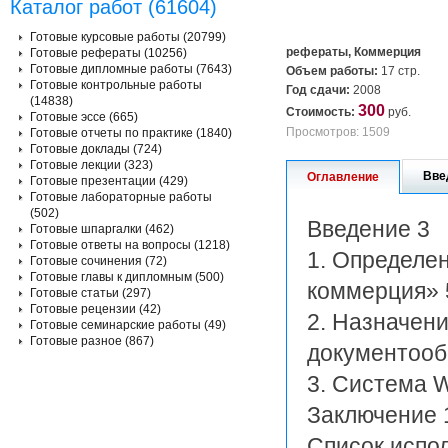
Каталог работ (61604)
Готовые курсовые работы (20799)
рефераты, Коммерция
Готовые рефераты (10256)
Готовые дипломные работы (7643)
Объем работы:
17 стр.
Готовые контрольные работы
Год сдачи:
2008
(14838)
300
Стоимость:
руб.
Готовые эссе (665)
Просмотров: 1509
Готовые отчеты по практике (1840)
Готовые доклады (724)
Готовые лекции (323)
Вве
Оглавление
Готовые презентации (429)
Готовые лабораторные работы
(502)
Введение 3
Готовые шпаргалки (462)
Готовые ответы на вопросы (1218)
1. Определе
Готовые сочинения (72)
Готовые главы к дипломным (500)
коммерция» 
Готовые статьи (297)
Готовые рецензии (42)
2. Назначен
Готовые семинарские работы (49)
Готовые разное (867)
документооб
3. Система 
Заключение 
Список испо