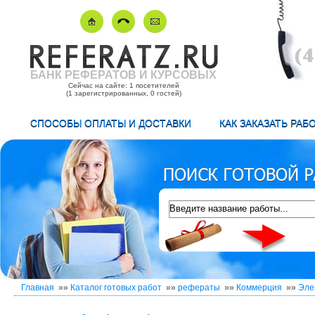
БАНК РЕФЕРАТОВ И КУРСОВЫХ
Сейчас на сайте: 1 посетителей
(1 зарегистрированных, 0 гостей)
СПОСОБЫ ОПЛАТЫ И ДОСТАВКИ
КАК ЗАКАЗАТЬ РАБ
Главная
»»
Каталог готовых работ
»»
рефераты
»»
Коммерция
»»
Эле