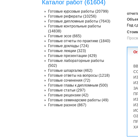
Каталог работ (61604)
Готовые курсовые работы (20799)
отчет
Готовые рефераты (10256)
Объем
Готовые дипломные работы (7643)
Год с
Готовые контрольные работы
(14838)
Стоим
Готовые эссе (665)
Просм
Готовые отчеты по практике (1840)
Готовые доклады (724)
Готовые лекции (323)
Ог
Готовые презентации (429)
Готовые лабораторные работы
(502)
В
Готовые шпаргалки (462)
С
Готовые ответы на вопросы (1218)
И
Готовые сочинения (72)
И
Готовые главы к дипломным (500)
З
Готовые статьи (297)
П
Готовые рецензии (42)
И
Готовые семинарские работы (49)
Готовые разное (867)
И
И
О
П
ХА