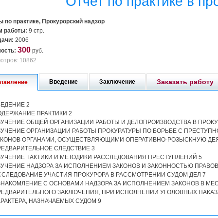
Отчет по практике в пр
ы по практике, Прокурорский надзор
 работы:
9 стр.
дачи:
2006
300
ость:
руб.
отров: 10862
Заказать работу
Введение
Заключение
лавление
ВЕДЕНИЕ 2
ОДЕРЖАНИЕ ПРАКТИКИ 2
ЗУЧЕНИЕ ОБЩЕЙ ОРГАНИЗАЦИИ РАБОТЫ И ДЕЛОПРОИЗВОДСТВА В ПРОКУ
ЗУЧЕНИЕ ОРГАНИЗАЦИИ РАБОТЫ ПРОКУРАТУРЫ ПО БОРЬБЕ С ПРЕСТУП
АКОНОВ ОРГАНАМИ, ОСУЩЕСТВЛЯЮЩИМИ ОПЕРАТИВНО-РОЗЫСКНУЮ ДЕЯ
РЕДВАРИТЕЛЬНОЕ СЛЕДСТВИЕ 3
ЗУЧЕНИЕ ТАКТИКИ И МЕТОДИКИ РАССЛЕДОВАНИЯ ПРЕСТУПЛЕНИЙ 5
ЗУЧЕНИЕ НАДЗОРА ЗА ИСПОЛНЕНИЕМ ЗАКОНОВ И ЗАКОННОСТЬЮ ПРАВОВ
ССЛЕДОВАНИЕ УЧАСТИЯ ПРОКУРОРА В РАССМОТРЕНИИ СУДОМ ДЕЛ 7
ЗНАКОМЛЕНИЕ С ОСНОВАМИ НАДЗОРА ЗА ИСПОЛНЕНИЕМ ЗАКОНОВ В МЕ
РЕДВАРИТЕЛЬНОГО ЗАКЛЮЧЕНИЯ, ПРИ ИСПОЛНЕНИИ УГОЛОВНЫХ НАКАЗ
РАКТЕРА, НАЗНАЧАЕМЫХ СУДОМ 9