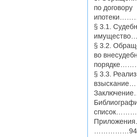
по договору
ипотеки
§ 3.1. Суде
имущество
§ 3.2. Обра
во внесудеб
порядке
§ 3.3. Реал
взыскание
Заключе
Библиограф
список…
Приложе
……………94