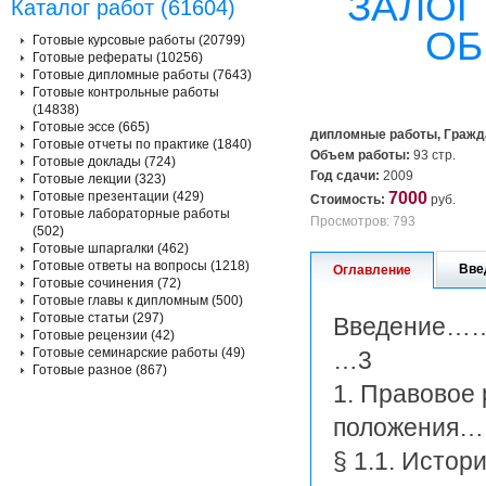
ЗАЛОГ
Каталог работ (61604)
ОБ
Готовые курсовые работы (20799)
Готовые рефераты (10256)
Готовые дипломные работы (7643)
Готовые контрольные работы
(14838)
Готовые эссе (665)
дипломные работы, Гражд
Готовые отчеты по практике (1840)
Объем работы:
93 стр.
Готовые доклады (724)
Год сдачи:
2009
Готовые лекции (323)
Готовые презентации (429)
7000
Стоимость:
руб.
Готовые лабораторные работы
Просмотров: 793
(502)
Готовые шпаргалки (462)
Готовые ответы на вопросы (1218)
Вве
Оглавление
Готовые сочинения (72)
Готовые главы к дипломным (500)
Готовые статьи (297)
Введен
Готовые рецензии (42)
Готовые семинарские работы (49)
…3
Готовые разное (867)
1. Правовое
положения……
§ 1.1. Истор