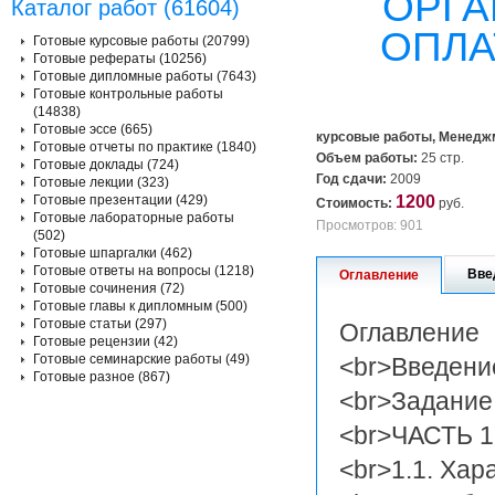
ОРГА
Каталог работ (61604)
ОПЛА
Готовые курсовые работы (20799)
Готовые рефераты (10256)
Готовые дипломные работы (7643)
Готовые контрольные работы
(14838)
Готовые эссе (665)
курсовые работы, Менедж
Готовые отчеты по практике (1840)
Объем работы:
25 стр.
Готовые доклады (724)
Год сдачи:
2009
Готовые лекции (323)
Готовые презентации (429)
1200
Стоимость:
руб.
Готовые лабораторные работы
Просмотров: 901
(502)
Готовые шпаргалки (462)
Готовые ответы на вопросы (1218)
Вве
Оглавление
Готовые сочинения (72)
Готовые главы к дипломным (500)
Готовые статьи (297)
Оглавление
Готовые рецензии (42)
Готовые семинарские работы (49)
<br>Введени
Готовые разное (867)
<br>Задание 
<br>ЧАСТЬ 
<br>1.1. Хар