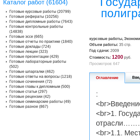
Госуда
Каталог работ (61604)
полигр
Готовые курсовые работы (20799)
Готовые рефераты (10256)
Готовые дипломные работы (7643)
Готовые контрольные работы
(14838)
Готовые эссе (665)
курсовые работы, Экономи
Готовые отчеты по практике (1840)
Объем работы:
35 стр.
Готовые доклады (724)
Год сдачи:
2009
Готовые лекции (323)
Готовые презентации (429)
1200
Стоимость:
руб.
Готовые лабораторные работы
Просмотров: 647
(502)
Готовые шпаргалки (462)
Готовые ответы на вопросы (1218)
Вве
Оглавление
Готовые сочинения (72)
Готовые главы к дипломным (500)
Готовые статьи (297)
:
Готовые рецензии (42)
Готовые семинарские работы (49)
<br>Вве
Готовые разное (867)
<br>1. Госу
отрасли
<br>1.1. Ме