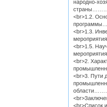
народно-хоз
страны
<br>1.2. Осн
програм
<br>1.3. Ин
меропри
<br>1.5. Нау
меропри
<br>2. Хара
промышле
<br>3. Пути
промышленно
области
<br>Зак
<br>Список 