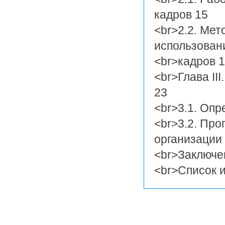
кадров 15
<br>2.2. Ме
использован
<br>кадров 
<br>Глава II
23
<br>3.1. Опр
<br>3.2. Про
организации
<br>Заключе
<br>Список 