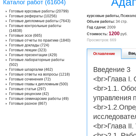
Адап
Каталог работ (61604)
Готовые курсовые работы (20799)
курсовые работы, Психоло
Готовые рефераты (10256)
Готовые дипломные работы (7643)
Объем работы:
34 стр.
Готовые контрольные работы
Год сдачи:
2009
(14838)
1200
Стоимость:
руб.
Готовые эссе (665)
Просмотров: 669
Готовые отчеты по практике (1840)
Готовые доклады (724)
Готовые лекции (323)
Вве
Оглавление
Готовые презентации (429)
Готовые лабораторные работы
(502)
Введение 3
Готовые шпаргалки (462)
Готовые ответы на вопросы (1218)
<br>Глава I.
Готовые сочинения (72)
Готовые главы к дипломным (500)
<br>1.1. Об
Готовые статьи (297)
Готовые рецензии (42)
управления п
Готовые семинарские работы (49)
Готовые разное (867)
<br>1.2.Опр
исследовате
<br>Глава II
<br>2.1. Ра