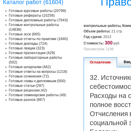
Право
Каталог работ (61604)
Готовые курсовые работы (20799)
Готовые рефераты (10256)
Готовые дипломные работы (7643)
Готовые контрольные работы
контрольные работы, Ком
(14838)
Объем работы:
21 стр.
Готовые эссе (665)
Год сдачи:
2012
Готовые отчеты по практике (1840)
300
Стоимость:
руб.
Готовые доклады (724)
Готовые лекции (323)
Просмотров: 1196
Готовые презентации (429)
Готовые лабораторные работы
Вве
(502)
Оглавление
Готовые шпаргалки (462)
Готовые ответы на вопросы (1218)
32. Источни
Готовые сочинения (72)
Готовые главы к дипломным (500)
себестоимост
Готовые статьи (297)
Готовые рецензии (42)
Расходы на 
Готовые семинарские работы (49)
Готовые разное (867)
полное восс
Отчисления 
социальной 