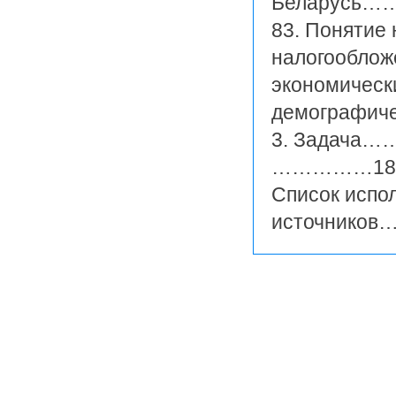
Беларус
83. Понятие
налогооблож
экономическ
демогра
3. Зада
……………18
Список испо
источник