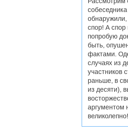
Рассмотрим 
собеседника
обнаружили, 
спор! А спор
попробую док
быть, опушен
фактами. Оде
случаях из д
участников с
раньше, в св
из десяти), 
восторжеств
аргументом н
великолепно