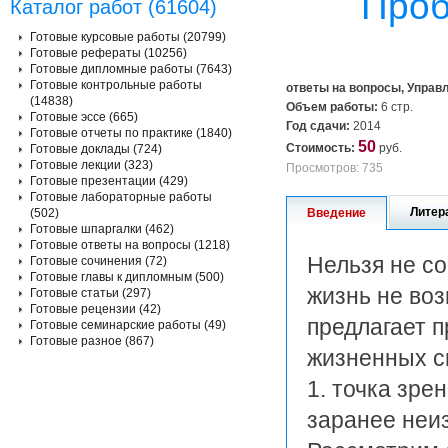
Проб
Каталог работ (61604)
Готовые курсовые работы (20799)
Готовые рефераты (10256)
Готовые дипломные работы (7643)
Готовые контрольные работы
ответы на вопросы, Управ
(14838)
Объем работы:
6 стр.
Готовые эссе (665)
Год сдачи:
2014
Готовые отчеты по практике (1840)
50
Стоимость:
руб.
Готовые доклады (724)
Готовые лекции (323)
Просмотров: 735
Готовые презентации (429)
Готовые лабораторные работы
Литер
(502)
Введение
Готовые шпаргалки (462)
Готовые ответы на вопросы (1218)
Нельзя не со
Готовые сочинения (72)
Готовые главы к дипломным (500)
жизнь не воз
Готовые статьи (297)
Готовые рецензии (42)
предлагает п
Готовые семинарские работы (49)
Готовые разное (867)
жизненных с
1. точка зр
заранее неи