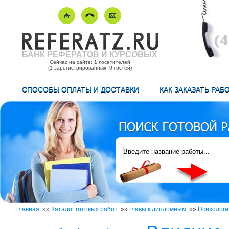
БАНК РЕФЕРАТОВ И КУРСОВЫХ
Сейчас на сайте: 1 посетителей
(1 зарегистрированных, 0 гостей)
СПОСОБЫ ОПЛАТЫ И ДОСТАВКИ
КАК ЗАКАЗАТЬ РАБ
Главная
»»
Каталог готовых работ
»»
главы к дипломным
»»
Психологи