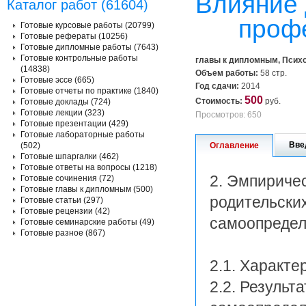
Влияние 
Каталог работ (61604)
проф
Готовые курсовые работы (20799)
Готовые рефераты (10256)
Готовые дипломные работы (7643)
Готовые контрольные работы
главы к дипломным, Псих
(14838)
Объем работы:
58 стр.
Готовые эссе (665)
Год сдачи:
2014
Готовые отчеты по практике (1840)
500
Стоимость:
руб.
Готовые доклады (724)
Готовые лекции (323)
Просмотров: 650
Готовые презентации (429)
Готовые лабораторные работы
Вве
(502)
Оглавление
Готовые шпаргалки (462)
Готовые ответы на вопросы (1218)
2. Эмпириче
Готовые сочинения (72)
Готовые главы к дипломным (500)
родительски
Готовые статьи (297)
Готовые рецензии (42)
самоопредел
Готовые семинарские работы (49)
Готовые разное (867)
2.1. Характе
2.2. Результ