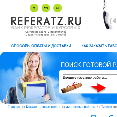
БАНК РЕФЕРАТОВ И КУРСОВЫХ
Сейчас на сайте: 1 посетителей
(1 зарегистрированных, 0 гостей)
СПОСОБЫ ОПЛАТЫ И ДОСТАВКИ
КАК ЗАКАЗАТЬ РАБ
Главная
»»
Каталог готовых работ
»»
дипломные работы
»»
Туризм
»