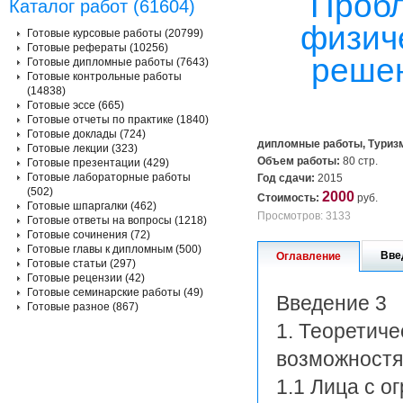
Пробл
Каталог работ (61604)
физич
Готовые курсовые работы (20799)
Готовые рефераты (10256)
решен
Готовые дипломные работы (7643)
Готовые контрольные работы
(14838)
Готовые эссе (665)
Готовые отчеты по практике (1840)
Готовые доклады (724)
дипломные работы, Туриз
Готовые лекции (323)
Объем работы:
80 стр.
Готовые презентации (429)
Готовые лабораторные работы
Год сдачи:
2015
(502)
2000
Стоимость:
руб.
Готовые шпаргалки (462)
Просмотров: 3133
Готовые ответы на вопросы (1218)
Готовые сочинения (72)
Готовые главы к дипломным (500)
Вве
Оглавление
Готовые статьи (297)
Готовые рецензии (42)
Готовые семинарские работы (49)
Введение 3
Готовые разное (867)
1. Теоретич
возможностя
1.1 Лица с 