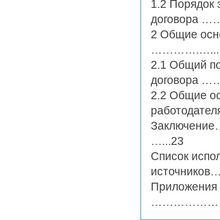
1.2 Порядок
договора …
2 Общие осн
………….…...
2.1 Общий п
договора ………
2.2 Общие о
работодателя .
Заключе
…...23
Список испо
источни
Приложения
…………………