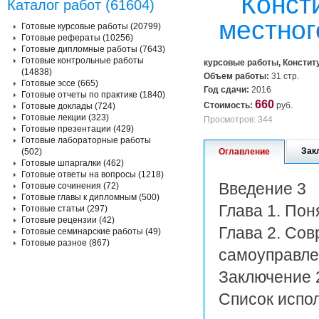
Конст
Каталог работ (61604)
местног
Готовые курсовые работы (20799)
Готовые рефераты (10256)
Готовые дипломные работы (7643)
Готовые контрольные работы
курсовые работы, Констит
(14838)
Объем работы:
31 стр.
Готовые эссе (665)
Год сдачи:
2016
Готовые отчеты по практике (1840)
660
Стоимость:
руб.
Готовые доклады (724)
Готовые лекции (323)
Просмотров: 344
Готовые презентации (429)
Готовые лабораторные работы
Зак
(502)
Оглавление
Готовые шпаргалки (462)
Готовые ответы на вопросы (1218)
Введение 3
Готовые сочинения (72)
Готовые главы к дипломным (500)
Глава 1. Пон
Готовые статьи (297)
Готовые рецензии (42)
Глава 2. Со
Готовые семинарские работы (49)
Готовые разное (867)
самоуправле
Заключение 
Список испо