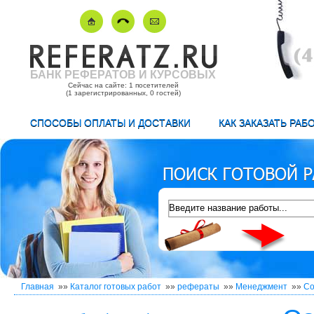
БАНК РЕФЕРАТОВ И КУРСОВЫХ
Сейчас на сайте: 1 посетителей
(1 зарегистрированных, 0 гостей)
СПОСОБЫ ОПЛАТЫ И ДОСТАВКИ
КАК ЗАКАЗАТЬ РАБ
Главная
»»
Каталог готовых работ
»»
рефераты
»»
Менеджмент
»»
Со