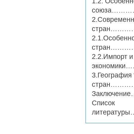
1.2. Особен
союза………
2.Современн
стран………
2.1.Особенн
стран……
2.2.Импорт и
экономик
3.География
стран……
Заключе
Список
литерат