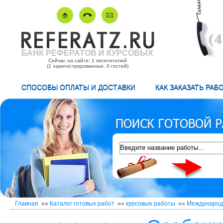
БАНК РЕФЕРАТОВ И КУРСОВЫХ
Сейчас на сайте: 1 посетителей
(1 зарегистрированных, 0 гостей)
СПОСОБЫ ОПЛАТЫ И ДОСТАВКИ
КАК ЗАКАЗАТЬ РАБ
Главная
»»
Каталог готовых работ
»»
курсовые работы
»»
Международ