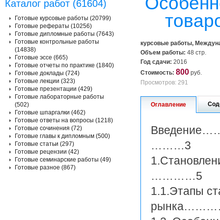
Особенн
Каталог работ (61604)
товар
Готовые курсовые работы (20799)
Готовые рефераты (10256)
Готовые дипломные работы (7643)
Готовые контрольные работы
курсовые работы, Междун
(14838)
Объем работы:
48 стр.
Готовые эссе (665)
Год сдачи:
2016
Готовые отчеты по практике (1840)
800
Стоимость:
руб.
Готовые доклады (724)
Готовые лекции (323)
Просмотров: 291
Готовые презентации (429)
Готовые лабораторные работы
Сод
(502)
Оглавление
Готовые шпаргалки (462)
Готовые ответы на вопросы (1218)
Введен
Готовые сочинения (72)
Готовые главы к дипломным (500)
………3
Готовые статьи (297)
Готовые рецензии (42)
1.Становлен
Готовые семинарские работы (49)
Готовые разное (867)
…………5
1.1.Этапы ст
рынка………