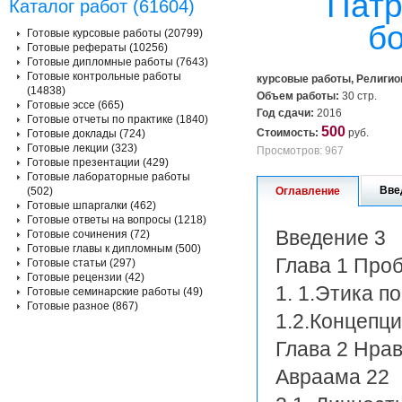
Патр
Каталог работ (61604)
бо
Готовые курсовые работы (20799)
Готовые рефераты (10256)
Готовые дипломные работы (7643)
Готовые контрольные работы
курсовые работы, Религи
(14838)
Объем работы:
30 стр.
Готовые эссе (665)
Год сдачи:
2016
Готовые отчеты по практике (1840)
500
Стоимость:
руб.
Готовые доклады (724)
Готовые лекции (323)
Просмотров: 967
Готовые презентации (429)
Готовые лабораторные работы
Вве
(502)
Оглавление
Готовые шпаргалки (462)
Готовые ответы на вопросы (1218)
Введение 3
Готовые сочинения (72)
Готовые главы к дипломным (500)
Глава 1 Проб
Готовые статьи (297)
Готовые рецензии (42)
1. 1.Этика п
Готовые семинарские работы (49)
Готовые разное (867)
1.2.Концепци
Глава 2 Нра
Авраама 22