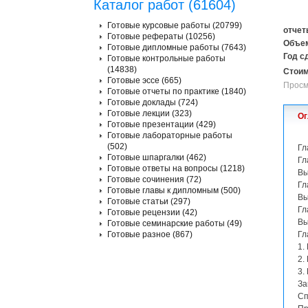
Каталог работ (61604)
Готовые курсовые работы (20799)
отчет
Готовые рефераты (10256)
Объем
Готовые дипломные работы (7643)
Год с
Готовые контрольные работы
(14838)
Стоим
Готовые эссе (665)
Просм
Готовые отчеты по практике (1840)
Готовые доклады (724)
Готовые лекции (323)
Ог
Готовые презентации (429)
Готовые лабораторные работы
(502)
Гл
Готовые шпаргалки (462)
Гл
Готовые ответы на вопросы (1218)
Вы
Готовые сочинения (72)
Гл
Готовые главы к дипломным (500)
Вы
Готовые статьи (297)
Гл
Готовые рецензии (42)
Вы
Готовые семинарские работы (49)
Готовые разное (867)
Гл
1.
2.
3.
За
Сп