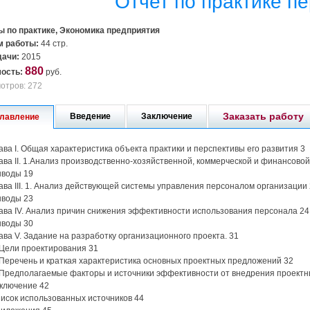
Отчет по практике п
ы по практике, Экономика предприятия
 работы:
44 стр.
дачи:
2015
880
ость:
руб.
отров: 272
Заказать работу
Введение
Заключение
лавление
ава I. Общая характеристика объекта практики и перспективы его развития 3
ава II. 1.Анализ производственно-хозяйственной, коммерческой и финансово
воды 19
ава III. 1. Анализ действующей системы управления персоналом организации
воды 23
ава IV. Анализ причин снижения эффективности использования персонала 24
воды 30
ава V. Задание на разработку организационного проекта. 31
 Цели проектирования 31
 Перечень и краткая характеристика основных проектных предложений 32
 Предполагаемые факторы и источники эффективности от внедрения проект
ключение 42
исок использованных источников 44