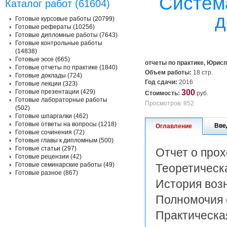
Систем
Каталог работ (61604)
д
Готовые курсовые работы (20799)
Готовые рефераты (10256)
Готовые дипломные работы (7643)
Готовые контрольные работы
(14838)
Готовые эссе (665)
отчеты по практике, Юрис
Готовые отчеты по практике (1840)
Объем работы:
18 стр.
Готовые доклады (724)
Год сдачи:
2016
Готовые лекции (323)
Готовые презентации (429)
300
Стоимость:
руб.
Готовые лабораторные работы
Просмотров: 852
(502)
Готовые шпаргалки (462)
Готовые ответы на вопросы (1218)
Вве
Оглавление
Готовые сочинения (72)
Готовые главы к дипломным (500)
Готовые статьи (297)
Отчет о про
Готовые рецензии (42)
Готовые семинарские работы (49)
Теоретическа
Готовые разное (867)
История возн
Полномочия о
Практическая