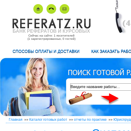
БАНК РЕФЕРАТОВ И КУРСОВЫХ
Сейчас на сайте: 1 посетителей
(1 зарегистрированных, 0 гостей)
СПОСОБЫ ОПЛАТЫ И ДОСТАВКИ
КАК ЗАКАЗАТЬ РАБ
Главная
»»
Каталог готовых работ
»»
отчеты по практике
»»
Юриспруд