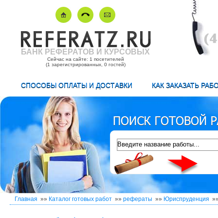
БАНК РЕФЕРАТОВ И КУРСОВЫХ
Сейчас на сайте: 1 посетителей
(1 зарегистрированных, 0 гостей)
СПОСОБЫ ОПЛАТЫ И ДОСТАВКИ
КАК ЗАКАЗАТЬ РАБ
Главная
»»
Каталог готовых работ
»»
рефераты
»»
Юриспруденция
»