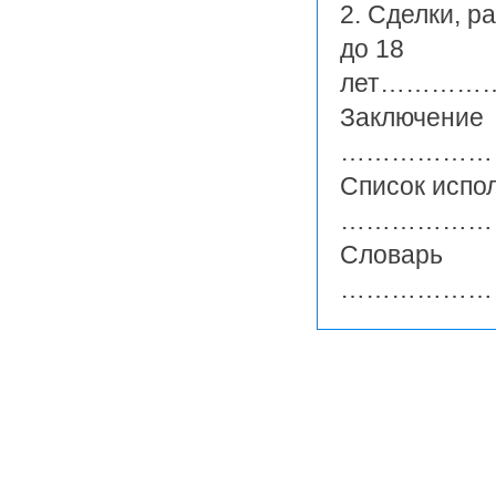
2. Сделки, 
до 18
лет………
Заключение
………………
Список испо
………………
Словарь
………………