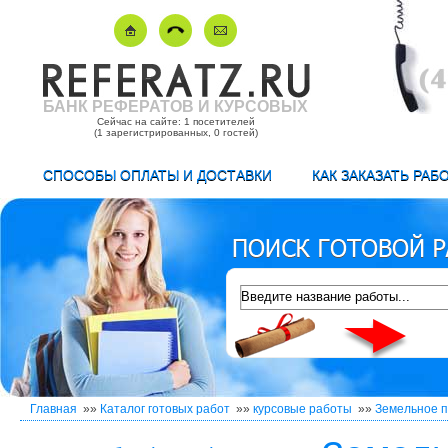
БАНК РЕФЕРАТОВ И КУРСОВЫХ
Сейчас на сайте: 1 посетителей
(1 зарегистрированных, 0 гостей)
СПОСОБЫ ОПЛАТЫ И ДОСТАВКИ
КАК ЗАКАЗАТЬ РАБ
Главная
»»
Каталог готовых работ
»»
курсовые работы
»»
Земельное 