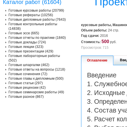
Проек
Каталог работ (61604)
Готовые курсовые работы (20799)
Готовые рефераты (10256)
Готовые дипломные работы (7643)
Готовые контрольные работы
курсовые работы, Машино
(14838)
Объем работы:
24 стр.
Готовые эссе (665)
Год сдачи:
2016
Готовые отчеты по практике (1840)
500
Стоимость:
руб.
Готовые доклады (724)
Готовые лекции (323)
Просмотров: 715
Готовые презентации (429)
Готовые лабораторные работы
Вве
(502)
Оглавление
Готовые шпаргалки (462)
Готовые ответы на вопросы (1218)
Введение
Готовые сочинения (72)
Готовые главы к дипломным (500)
1. Служебно
Готовые статьи (297)
Готовые рецензии (42)
2. Исходные
Готовые семинарские работы (49)
Готовые разное (867)
3. Определен
4. Состав уч
5. Расчет ко