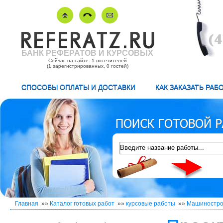
БАНК РЕФЕРАТОВ И КУРСОВЫХ
Сейчас на сайте: 1 посетителей
(1 зарегистрированных, 0 гостей)
СПОСОБЫ ОПЛАТЫ И ДОСТАВКИ
КАК ЗАКАЗАТЬ РАБ
Главная
»»
Каталог готовых работ
»»
курсовые работы
»»
Машиностро