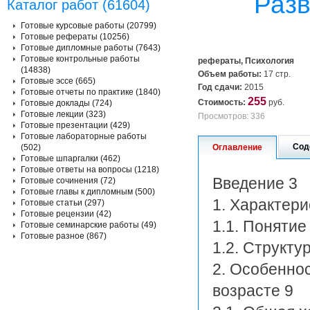
Разв
Каталог работ (61604)
Готовые курсовые работы (20799)
Готовые рефераты (10256)
Готовые дипломные работы (7643)
Готовые контрольные работы
рефераты, Психология
(14838)
Объем работы:
17 стр.
Готовые эссе (665)
Год сдачи:
2015
Готовые отчеты по практике (1840)
255
Стоимость:
руб.
Готовые доклады (724)
Готовые лекции (323)
Просмотров: 336
Готовые презентации (429)
Готовые лабораторные работы
Сод
(502)
Оглавление
Готовые шпаргалки (462)
Готовые ответы на вопросы (1218)
Введение 3
Готовые сочинения (72)
Готовые главы к дипломным (500)
1. Характери
Готовые статьи (297)
Готовые рецензии (42)
1.1. Понятие
Готовые семинарские работы (49)
Готовые разное (867)
1.2. Структу
2. Особенно
возрасте 9