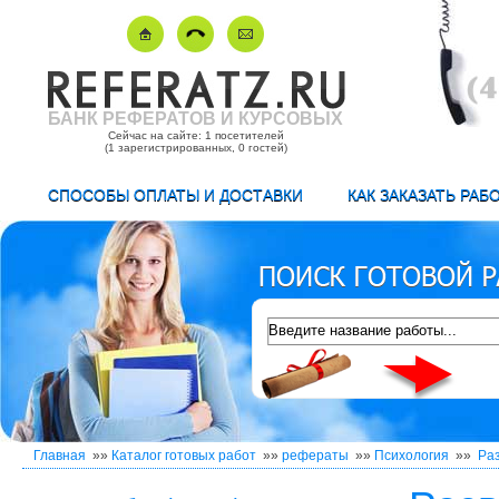
БАНК РЕФЕРАТОВ И КУРСОВЫХ
Сейчас на сайте: 1 посетителей
(1 зарегистрированных, 0 гостей)
СПОСОБЫ ОПЛАТЫ И ДОСТАВКИ
КАК ЗАКАЗАТЬ РАБ
Главная
»»
Каталог готовых работ
»»
рефераты
»»
Психология
»»
Раз