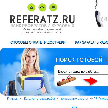
БАНК РЕФЕРАТОВ И КУРСОВЫХ
Сейчас на сайте: 1 посетителей
(1 зарегистрированных, 0 гостей)
СПОСОБЫ ОПЛАТЫ И ДОСТАВКИ
КАК ЗАКАЗАТЬ РАБ
Главная
»»
Каталог готовых работ
»»
дипломные работы
»»
PR.Рекла