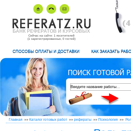
БАНК РЕФЕРАТОВ И КУРСОВЫХ
Сейчас на сайте: 1 посетителей
(1 зарегистрированных, 0 гостей)
СПОСОБЫ ОПЛАТЫ И ДОСТАВКИ
КАК ЗАКАЗАТЬ РАБ
Главная
»»
Каталог готовых работ
»»
рефераты
»»
Психология
»»
Рол