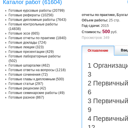
Каталог работ (61604)
Готовые курсовые работы (20799)
отчеты по практике, Бухга
Готовые рефераты (10256)
Готовые дипломные работы (7643)
Объем работы:
25 стр.
Готовые контрольные работы
Год сдачи:
2015
(14838)
500
Стоимость:
руб.
Готовые эссе (665)
Просмотров: 349
Готовые отчеты по практике (1840)
Готовые доклады (724)
Готовые лекции (323)
Вве
Оглавление
Готовые презентации (429)
Готовые лабораторные работы
(502)
1 Организа
Готовые шпаргалки (462)
Готовые ответы на вопросы (1218)
3
Готовые сочинения (72)
Готовые главы к дипломным (500)
2 Первичны
Готовые статьи (297)
Готовые рецензии (42)
6
Готовые семинарские работы (49)
Готовые разное (867)
3 Первичн
9
4 Первичн
12