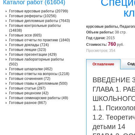
Специ
Каталог работ (61604)
к
Готовые курсовые работы (20799)
Готовые рефераты (10256)
Готовые дипломные работы (7643)
Готовые контрольные работы
курсовые работы, Педагог
(14838)
Объем работы:
38 стр.
Готовые эссе (665)
Год сдачи:
2015
Готовые отчеты по практике (1840)
760
Стоимость:
руб.
Готовые доклады (724)
Готовые лекции (323)
Просмотров: 354
Готовые презентации (429)
Готовые лабораторные работы
Сод
(502)
Оглавление
Готовые шпаргалки (462)
Готовые ответы на вопросы (1218)
ВВЕДЕНИЕ 
Готовые сочинения (72)
Готовые главы к дипломным (500)
ГЛАВА 1. 
Готовые статьи (297)
Готовые рецензии (42)
ШКОЛЬНОГО
Готовые семинарские работы (49)
Готовые разное (867)
1.1. Психоло
1.2. Теорети
детьми 14