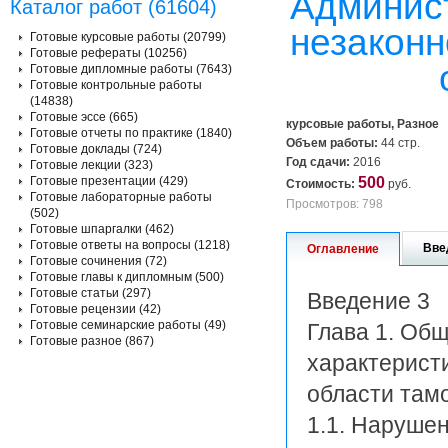
Админист
Каталог работ (61604)
незаконн
Готовые курсовые работы (20799)
Готовые рефераты (10256)
Готовые дипломные работы (7643)
Готовые контрольные работы
(14838)
Готовые эссе (665)
курсовые работы, Разное
Готовые отчеты по практике (1840)
Объем работы:
44 стр.
Готовые доклады (724)
Год сдачи:
2016
Готовые лекции (323)
Готовые презентации (429)
500
Стоимость:
руб.
Готовые лабораторные работы
Просмотров: 798
(502)
Готовые шпаргалки (462)
Готовые ответы на вопросы (1218)
Вве
Оглавление
Готовые сочинения (72)
Готовые главы к дипломным (500)
Готовые статьи (297)
Введение 3
Готовые рецензии (42)
Готовые семинарские работы (49)
Глава 1. Об
Готовые разное (867)
характерист
области там
1.1. Наруше