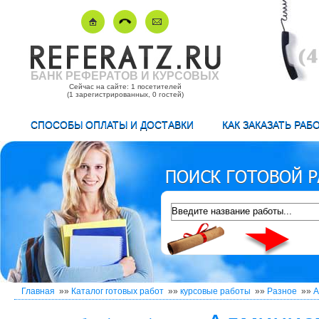
БАНК РЕФЕРАТОВ И КУРСОВЫХ
Сейчас на сайте: 1 посетителей
(1 зарегистрированных, 0 гостей)
СПОСОБЫ ОПЛАТЫ И ДОСТАВКИ
КАК ЗАКАЗАТЬ РАБ
Главная
»»
Каталог готовых работ
»»
курсовые работы
»»
Разное
»»
А