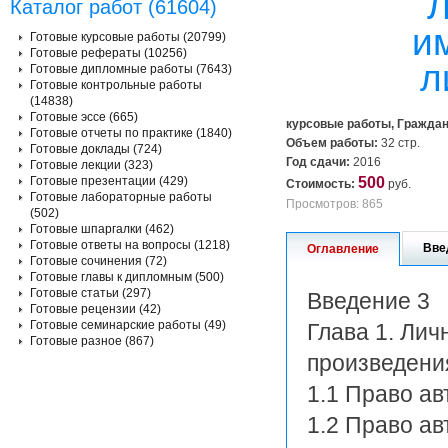
Л
Каталог работ (61604)
и
Готовые курсовые работы (20799)
Готовые рефераты (10256)
л
Готовые дипломные работы (7643)
Готовые контрольные работы
(14838)
Готовые эссе (665)
курсовые работы, Граждан
Готовые отчеты по практике (1840)
Объем работы:
32 стр.
Готовые доклады (724)
Год сдачи:
2016
Готовые лекции (323)
Готовые презентации (429)
500
Стоимость:
руб.
Готовые лабораторные работы
Просмотров: 865
(502)
Готовые шпаргалки (462)
Готовые ответы на вопросы (1218)
Вве
Оглавление
Готовые сочинения (72)
Готовые главы к дипломным (500)
Готовые статьи (297)
Введение 3
Готовые рецензии (42)
Готовые семинарские работы (49)
Глава 1. Ли
Готовые разное (867)
произведени
1.1 Право ав
1.2 Право ав