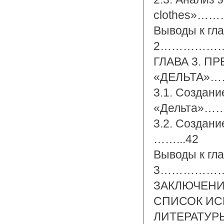
clothes»………
Выводы к гл
2……………
ГЛАВА 3. 
«ДЕЛЬТА
3.1. Создан
«Дельта
3.2. Созда
……...42
Выводы к гл
3……………
ЗАКЛЮЧЕ
СПИСОК И
ЛИТЕРАТУ