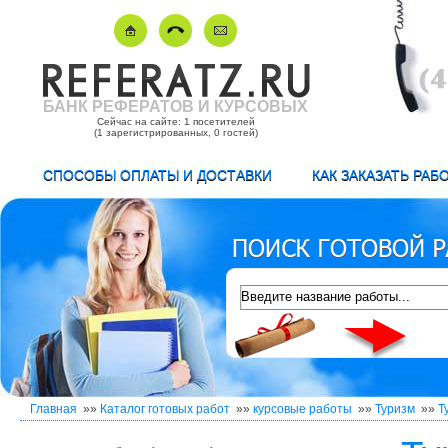
БАНК РЕФЕРАТОВ И КУРСОВЫХ
Сейчас на сайте: 1 посетителей
(1 зарегистрированных, 0 гостей)
СПОСОБЫ ОПЛАТЫ И ДОСТАВКИ
КАК ЗАКАЗАТЬ РАБ
Главная
»»
Каталог готовых работ
»»
курсовые работы
»»
Туризм
»»
Т